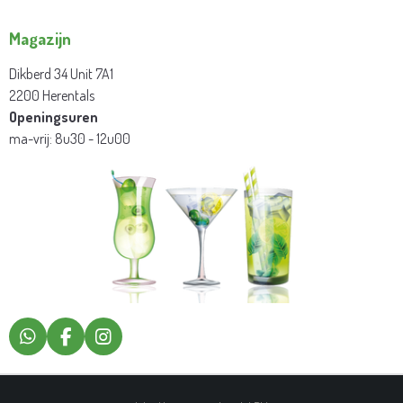
Magazijn
Dikberd 34 Unit 7A1
2200 Herentals
Openingsuren
ma-vrij: 8u30 - 12u00
W
F
I
H
A
N
A
C
S
T
E
T